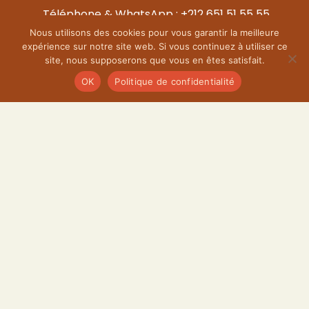
Téléphone & WhatsApp : +212 651 51 55 55
Nous utilisons des cookies pour vous garantir la meilleure
Opening Hours :
expérience sur notre site web. Si vous continuez à utiliser ce
Mon–Fri 12:00–00:00
site, nous supposerons que vous en êtes satisfait.
Week-end 10:00–00:00
OK
Politique de confidentialité
Cabo Negro
Mag 4, Cabo Huerto, Cabo Negro, Commune Martil,
Cabo Negro 93153
Tél.: +212 6 4144-4949
Liens Utiles
Our Restaurants
Recruitment
Our Menu