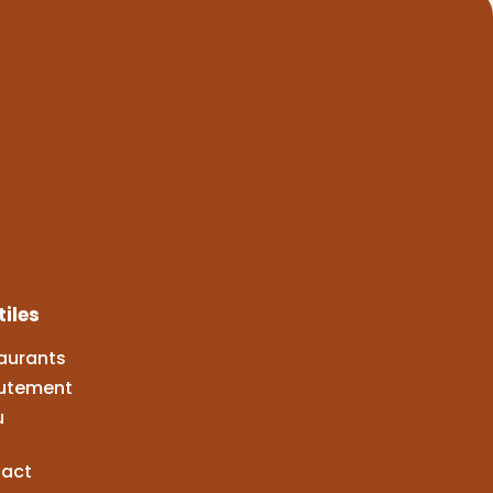
tiles
aurants
utement
u
act